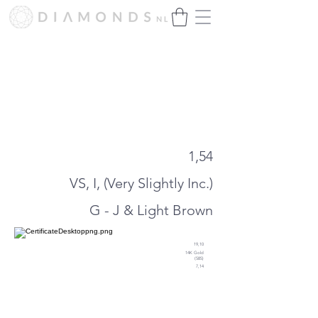
Hartelijk dank voor het enorme
succes!
Wij zijn momenteel bijna uitverkocht.
Binnenkort presenteren wij onze
nieuwe collectie.
1,54
VS, I, (Very Slightly Inc.)
G - J & Light Brown
19,10
14K Gold
(585)
7,14