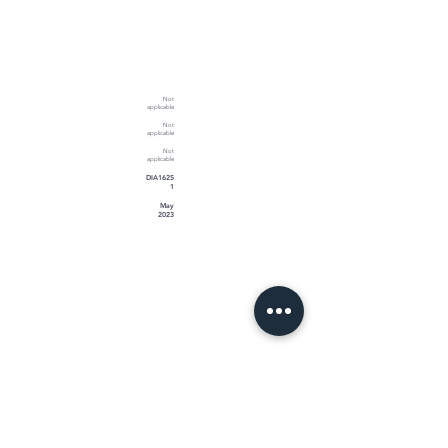
Not
applicable
Not
applicable
Not
applicable
DIA1625
1
May
2023
CONTACT ADRES
Sternpassage 15
8161 HP - Epe
Nederland
085 –
401 64 14
info@diamonds.nl
NL27 ABNA
0562 3723 18
Kvk-nummer: 59779942
BTW: NL 853 641 249 B01
KLANTENSERVICE