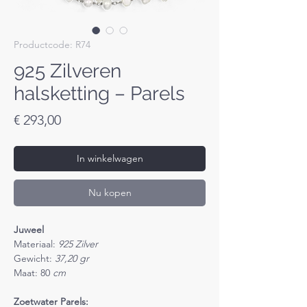
Productcode: R74
925 Zilveren
halsketting – Parels
Prijs
€ 293,00
In winkelwagen
Nu kopen
Juweel
Materiaal:
925 Zilver
Gewicht:
37,20 gr
Maat: 80
cm
Zoetwater Parels: