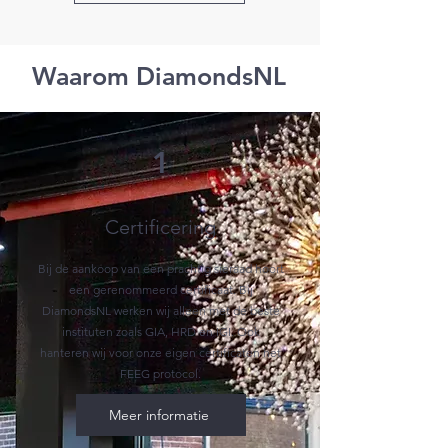
Waarom DiamondsNL
1
Certificering
Bij de aankoop van een prachtig sieraad hoort
een gerenommeerd certificaat. Bij
DiamondsNL werken wij alleen met de beste
instituten zoals GIA, HRD en IGI. Ook
hanteren wij voor onze eigen certificaten het
FEEG protocol.
Meer informatie