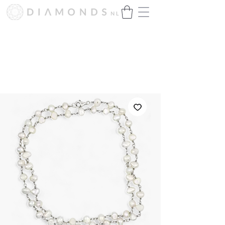
Hartelijk dank voor het enorme
succes!
Wij zijn momenteel bijna uitverkocht.
Binnenkort presenteren wij onze
nieuwe collectie.