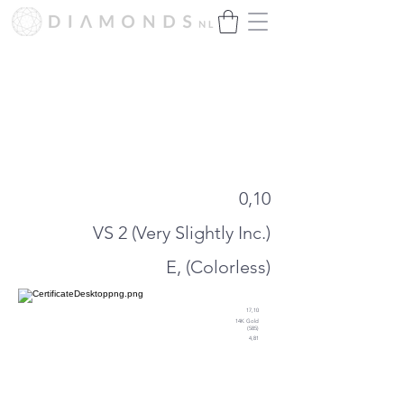
Hartelijk dank voor het enorme
succes!
Wij zijn momenteel bijna uitverkocht.
Binnenkort presenteren wij onze
nieuwe collectie.
0,10
VS 2 (Very Slightly Inc.)
E, (Colorless)
17,10
14K Gold
(585)
4,81