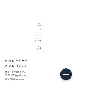
Ruby
(Natural)
0,45
Transparen
t ~ Red
DIA1625
6
May
2023
CONTACT
ADDRESS
The Rietveld 55A
7321 CT Apeldoorn
The Netherlands
KLANTENSERVICE