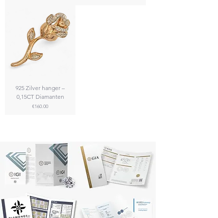
925 Zilver hanger –
0,15CT Diamanten
Price
€160.00