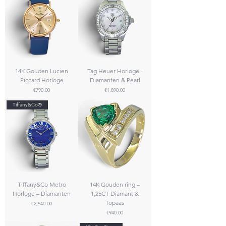
14K Gouden Lucien
Tag Heuer Horloge -
Piccard Horloge
Diamanten & Pearl
Price
Price
€790.00
€1,890.00
Tiffany&Co®
Tiffany&Co Metro
14K Gouden ring –
Horloge – Diamanten
1,25CT Diamant &
Topaas
Price
€2,540.00
Price
€940.00