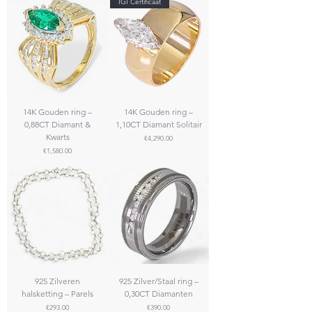
IGI Certificaat
14K Gouden ring –
14K Gouden ring –
0,88CT Diamant &
1,10CT Diamant Solitair
Kwarts
Price
€4,290.00
Price
€1,580.00
925 Zilveren
925 Zilver/Staal ring –
halsketting – Parels
0,30CT Diamanten
Price
Price
€293.00
€390.00