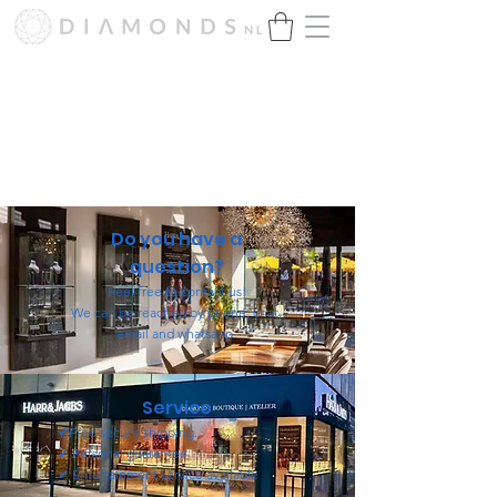
Hartelijk dank voor het enorme
succes!
Wij zijn momenteel bijna uitverkocht.
Binnenkort presenteren wij onze
nieuwe collectie.
Do you have a
question?
Feel free to contact us!
We can be reached by phone, chat,
email and whatsapp.
Service
✓
Free secure shipping.
✓
Personal guarantee
✓
Entertainment service available