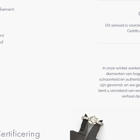
diamant.
Dit sieraad is voorz
Certifi
nt
od
In onze winkel werken
diamanten van hoge 
schoonheid en authenti
zijn gevormd, en we g
bent u verzekerd van ee
verhaal da
ertificering