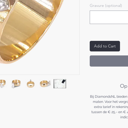
Gravure (optional)
Add to Cart
Op
Bij DiamondsNL bieden w
maten. Voor het vergr
extra tarief in reken
tussen de € 25,- en € 
indi