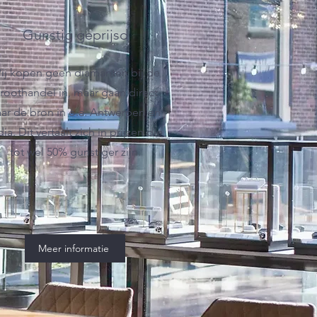
Gunstig geprijsd
ij kopen geen diamanten bij de
roothandel in, maar gaan direct
ar de bron in o.a. Antwerpen en
dia. Dit vertaalt zich in prijzen die
tot wel 50% gunstiger zijn.
Meer informatie