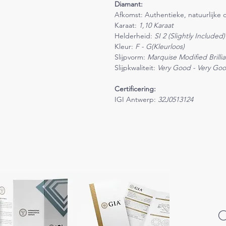
Diamant:
Afkomst: Authentieke, natuurlijke 
Karaat:
1,10 Karaat
Helderheid:
SI 2 (Slightly Included)
Kleur:
F - G(Kleurloos)
Slijpvorm:
Marquise Modified Brillia
Slijpkwaliteit:
Very Good - Very Go
Certificering:
IGI Antwerp:
32J0513124
C