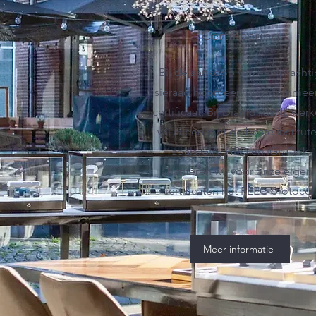
Certificering
Bij de aankoop van een prachti
sieraad hoort een gerenommee
certificaat. Bij DiamondsNL wer
wij alleen met de beste institut
zoals GIA, HRD en IGI. Ook
hanteren wij voor onze eigen
certificaten het FEEG protocol
Meer informatie