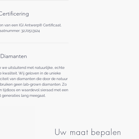
Certificering
ien van een IGI Antwerp® Certificaat.
caatnummer: 32J0513124
Diamanten
 we uitsluitend met natuurlijke, echte
kwaliteit. Wij geloven in de unieke
citeit van diamanten die door de natuur
ebruiken geen lab-grown diamanten. Zo
n tijdloos en waardevol sieraad met een
t generaties lang meegaat.
Uw maat bepalen