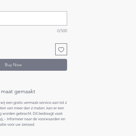
0/500
Buy Now
 maat gemaakt
ij een gratis vermaak service aan tot 2
oten van meer dan 2 maten, kan er een
ing worden gebracht. Dit bedraagt vaak
45,-. Informeer naar de voorwaarden en
catie voor uw sieraad.