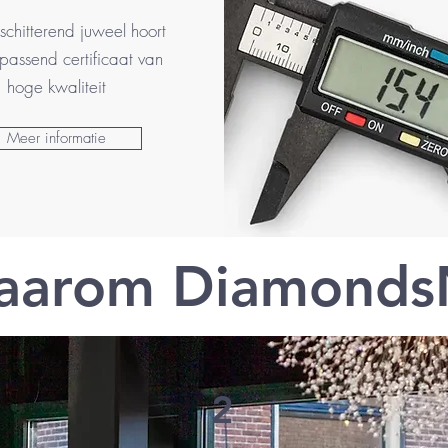
 schitterend juweel hoort
passend certificaat van
hoge kwaliteit
Meer informatie
aarom Diamonds
2