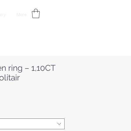
ery
More
ieuwe
n ring – 1,10CT
litair