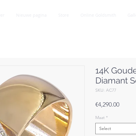
er
Nieuwe pagina
Store
Online Goldsmith
Gall
Hartelijk dank voor het enorme succes!
bijna uitverkocht. Binnenkort presenteren wij onze n
collectie.
14K Goude
Diamant So
SKU: AC77
Price
€4,290.00
Maat
*
Select