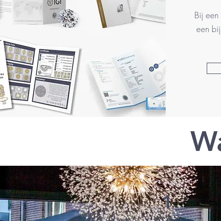
Bij een
een bij
W
1