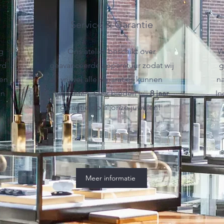
Service & Garantie
g
Ons atelier beschikt over
W
rd
geavanceerde apparatuur zodat wij
g
ken
vrijwel alle reparaties kunnen
na
en
verrichten. Ook bieden wij
8 jaar
In
garantie op al onze juwelen!
.
Meer informatie